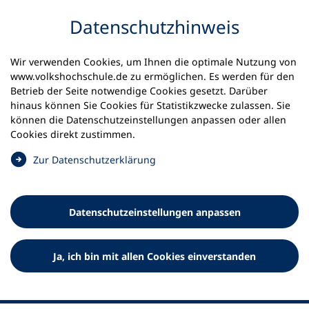
Inhalt anspringen
Datenschutz­hinweis
Wir verwenden Cookies, um Ihnen die optimale Nutzung von
www.volkshochschule.de zu ermöglichen. Es werden für den
Betrieb der Seite notwendige Cookies gesetzt. Darüber
hinaus können Sie Cookies für Statistikzwecke zulassen. Sie
Werkzeuge
können die Datenschutz­einstellungen anpassen oder allen
0
Merkliste
Cookies direkt zustimmen.
Deutscher Volkshochschul-Verband (DVV) e.V.
Fußzeile
(
Zur Datenschutz­erklärung
Ö
Standort Bonn
f
Königswinterer Straße 552 b
f
53227 Bonn
Datenschutz­einstellungen anpassen
n
Standort Berlin
e
Luisenstraße 45
t
Ja, ich bin mit allen Cookies einverstanden
10117 Berlin
i
n
e
i