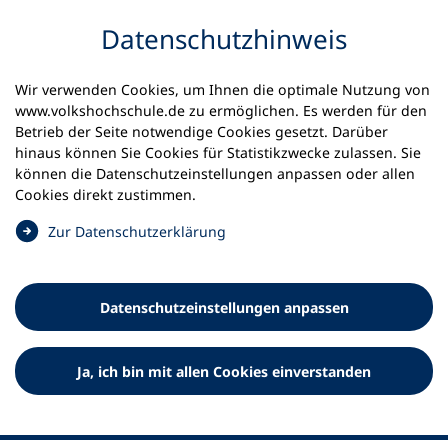
Inhalt anspringen
Datenschutz­hinweis
Wir verwenden Cookies, um Ihnen die optimale Nutzung von
www.volkshochschule.de zu ermöglichen. Es werden für den
Betrieb der Seite notwendige Cookies gesetzt. Darüber
hinaus können Sie Cookies für Statistikzwecke zulassen. Sie
Werkzeuge
können die Datenschutz­einstellungen anpassen oder allen
0
Merkliste
Cookies direkt zustimmen.
Deutscher Volkshochschul-Verband (DVV) e.V.
Fußzeile
(
Zur Datenschutz­erklärung
Ö
Standort Bonn
f
Königswinterer Straße 552 b
f
53227 Bonn
Datenschutz­einstellungen anpassen
n
Standort Berlin
e
Luisenstraße 45
t
Ja, ich bin mit allen Cookies einverstanden
10117 Berlin
i
n
e
i