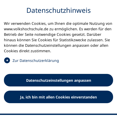
Inhalt anspringen
Datenschutz­hinweis
Wir verwenden Cookies, um Ihnen die optimale Nutzung von
www.volkshochschule.de zu ermöglichen. Es werden für den
Betrieb der Seite notwendige Cookies gesetzt. Darüber
hinaus können Sie Cookies für Statistikzwecke zulassen. Sie
Werkzeuge
können die Datenschutz­einstellungen anpassen oder allen
0
Merkliste
Cookies direkt zustimmen.
Deutscher Volkshochschul-Verband (DVV) e.V.
Fußzeile
(
Zur Datenschutz­erklärung
Ö
Standort Bonn
f
Königswinterer Straße 552 b
f
53227 Bonn
Datenschutz­einstellungen anpassen
n
Standort Berlin
e
Luisenstraße 45
t
Ja, ich bin mit allen Cookies einverstanden
10117 Berlin
i
n
e
i