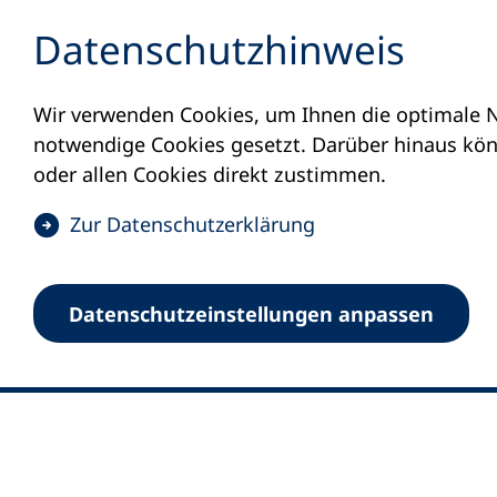
Inhalt anspringen
Datenschutz­hinweis
Wir verwenden Cookies, um Ihnen die optimale N
notwendige Cookies gesetzt. Darüber hinaus könn
oder allen Cookies direkt zustimmen.
(
Zur Datenschutz­erklärung
Ö
0
Merkliste
f
Datenschutz­einstellungen anpassen
Deutscher Volkshochschul-Verband (DV
f
Fußzeile
n
E-Mail-Adresse
Standort Bonn
e
Königswinterer Straße 552 b
t
53227 Bonn
i
n
Standort Berlin
e