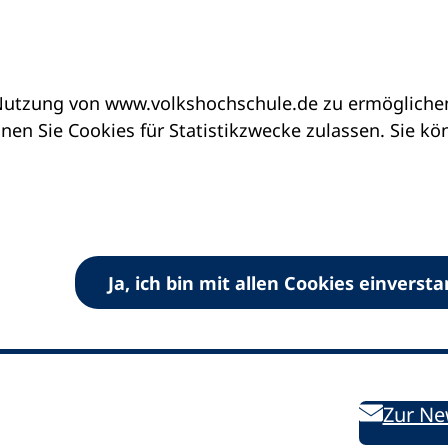
utzung von www.volkshochschule.de zu ermöglichen.
en Sie Cookies für Statistikzwecke zulassen. Sie k
Ja, ich bin mit allen Cookies einverst
V) e.V.
Kontakt
Bleiben 
E-Mail:
info
dvv-vhs
de
Weiterbild
des DVV
Ansprechpersonen
Zur Ne