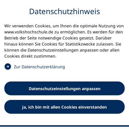
Inhalt anspringen
Datenschutz­hinweis
Wir verwenden Cookies, um Ihnen die optimale Nutzung von
www.volkshochschule.de zu ermöglichen. Es werden für den
Betrieb der Seite notwendige Cookies gesetzt. Darüber
hinaus können Sie Cookies für Statistikzwecke zulassen. Sie
Werkzeuge
können die Datenschutz­einstellungen anpassen oder allen
0
Merkliste
Cookies direkt zustimmen.
Deutscher Volkshochschul-Verband (DVV) e.V.
Fußzeile
(
Zur Datenschutz­erklärung
Ö
Standort Bonn
f
Königswinterer Straße 552 b
f
53227 Bonn
Datenschutz­einstellungen anpassen
n
Standort Berlin
e
Luisenstraße 45
t
Ja, ich bin mit allen Cookies einverstanden
10117 Berlin
i
n
e
i