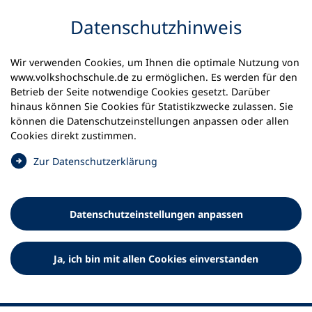
Inhalt anspringen
Datenschutz­hinweis
Wir verwenden Cookies, um Ihnen die optimale Nutzung von
www.volkshochschule.de zu ermöglichen. Es werden für den
Betrieb der Seite notwendige Cookies gesetzt. Darüber
hinaus können Sie Cookies für Statistikzwecke zulassen. Sie
Werkzeuge
können die Datenschutz­einstellungen anpassen oder allen
0
Merkliste
Cookies direkt zustimmen.
Deutscher Volkshochschul-Verband (DVV) e.V.
Fußzeile
(
Zur Datenschutz­erklärung
Ö
Standort Bonn
f
Königswinterer Straße 552 b
f
53227 Bonn
Datenschutz­einstellungen anpassen
n
Standort Berlin
e
Luisenstraße 45
t
Ja, ich bin mit allen Cookies einverstanden
10117 Berlin
i
n
e
i