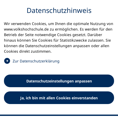
Inhalt anspringen
Datenschutz­hinweis
Wir verwenden Cookies, um Ihnen die optimale Nutzung von
www.volkshochschule.de zu ermöglichen. Es werden für den
Betrieb der Seite notwendige Cookies gesetzt. Darüber
hinaus können Sie Cookies für Statistikzwecke zulassen. Sie
Werkzeuge
können die Datenschutz­einstellungen anpassen oder allen
0
Merkliste
Cookies direkt zustimmen.
Deutscher Volkshochschul-Verband (DVV) e.V.
Fußzeile
(
Zur Datenschutz­erklärung
Ö
Standort Bonn
f
Königswinterer Straße 552 b
f
53227 Bonn
Datenschutz­einstellungen anpassen
n
Standort Berlin
e
Luisenstraße 45
t
Ja, ich bin mit allen Cookies einverstanden
10117 Berlin
i
n
e
i