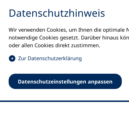
Inhalt anspringen
Datenschutz­hinweis
Wir verwenden Cookies, um Ihnen die optimale N
notwendige Cookies gesetzt. Darüber hinaus könn
oder allen Cookies direkt zustimmen.
(
Zur Datenschutz­erklärung
Ö
0
Merkliste
f
Datenschutz­einstellungen anpassen
Deutscher Volkshochschul-Verband (DV
f
Fußzeile
n
E-Mail-Adresse
Standort Bonn
e
Königswinterer Straße 552 b
t
53227 Bonn
i
n
Standort Berlin
e