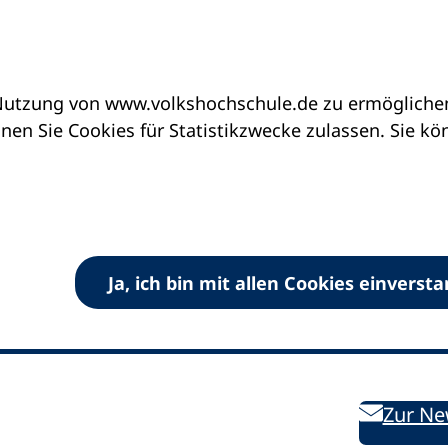
utzung von www.volkshochschule.de zu ermöglichen.
en Sie Cookies für Statistikzwecke zulassen. Sie k
Ja, ich bin mit allen Cookies einverst
V) e.V.
Kontakt
Bleiben 
E-Mail:
info
dvv-vhs
de
Weiterbild
des DVV
Ansprechpersonen
Zur Ne