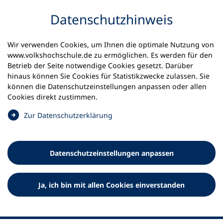
Inhalt anspringen
Datenschutz­hinweis
Wir verwenden Cookies, um Ihnen die optimale Nutzung von
www.volkshochschule.de zu ermöglichen. Es werden für den
Betrieb der Seite notwendige Cookies gesetzt. Darüber
hinaus können Sie Cookies für Statistikzwecke zulassen. Sie
Werkzeuge
können die Datenschutz­einstellungen anpassen oder allen
0
Merkliste
Cookies direkt zustimmen.
Deutscher Volkshochschul-Verband (DVV) e.V.
Fußzeile
(
Zur Datenschutz­erklärung
Ö
Standort Bonn
f
Königswinterer Straße 552 b
f
53227 Bonn
Datenschutz­einstellungen anpassen
n
Standort Berlin
e
Luisenstraße 45
t
Ja, ich bin mit allen Cookies einverstanden
10117 Berlin
i
n
e
i