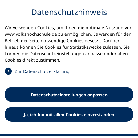
Inhalt anspringen
Datenschutz­hinweis
Wir verwenden Cookies, um Ihnen die optimale Nutzung von
www.volkshochschule.de zu ermöglichen. Es werden für den
Betrieb der Seite notwendige Cookies gesetzt. Darüber
hinaus können Sie Cookies für Statistikzwecke zulassen. Sie
Werkzeuge
können die Datenschutz­einstellungen anpassen oder allen
0
Merkliste
Cookies direkt zustimmen.
Deutscher Volkshochschul-Verband (DVV) e.V.
Fußzeile
(
Zur Datenschutz­erklärung
Ö
Standort Bonn
f
Königswinterer Straße 552 b
f
53227 Bonn
Datenschutz­einstellungen anpassen
n
Standort Berlin
e
Luisenstraße 45
t
Ja, ich bin mit allen Cookies einverstanden
10117 Berlin
i
n
e
i