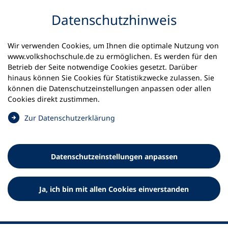
Inhalt anspringen
Datenschutz­hinweis
Wir verwenden Cookies, um Ihnen die optimale Nutzung von
www.volkshochschule.de zu ermöglichen. Es werden für den
Betrieb der Seite notwendige Cookies gesetzt. Darüber
hinaus können Sie Cookies für Statistikzwecke zulassen. Sie
Werkzeuge
können die Datenschutz­einstellungen anpassen oder allen
0
Merkliste
Cookies direkt zustimmen.
Deutscher Volkshochschul-Verband (DVV) e.V.
Fußzeile
(
Zur Datenschutz­erklärung
Ö
Standort Bonn
f
Königswinterer Straße 552 b
f
53227 Bonn
Datenschutz­einstellungen anpassen
n
Standort Berlin
e
Luisenstraße 45
t
Ja, ich bin mit allen Cookies einverstanden
10117 Berlin
i
n
e
i