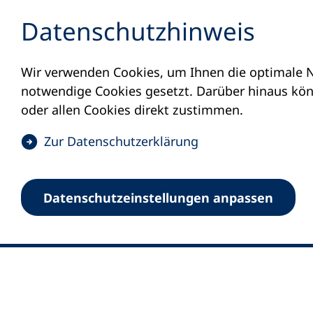
Inhalt anspringen
Datenschutz­hinweis
Wir verwenden Cookies, um Ihnen die optimale N
notwendige Cookies gesetzt. Darüber hinaus könn
oder allen Cookies direkt zustimmen.
(
Zur Datenschutz­erklärung
Ö
0
Merkliste
f
Datenschutz­einstellungen anpassen
Deutscher Volkshochschul-Verband (DV
f
Fußzeile
n
E-Mail-Adresse
Standort Bonn
e
Königswinterer Straße 552 b
t
53227 Bonn
i
n
Standort Berlin
e