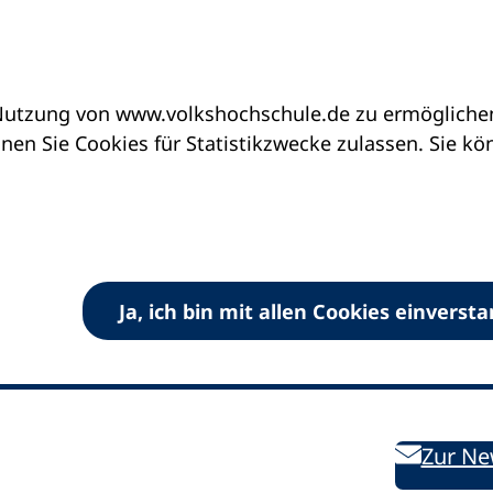
utzung von www.volkshochschule.de zu ermöglichen.
en Sie Cookies für Statistikzwecke zulassen. Sie k
Ja, ich bin mit allen Cookies einverst
V) e.V.
Kontakt
Bleiben 
E-Mail:
info
dvv-vhs
de
Weiterbild
des DVV
Ansprechpersonen
Zur Ne