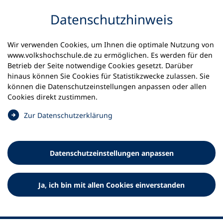
Inhalt anspringen
Datenschutz­hinweis
Wir verwenden Cookies, um Ihnen die optimale Nutzung von
www.volkshochschule.de zu ermöglichen. Es werden für den
Betrieb der Seite notwendige Cookies gesetzt. Darüber
hinaus können Sie Cookies für Statistikzwecke zulassen. Sie
Werkzeuge
können die Datenschutz­einstellungen anpassen oder allen
0
Merkliste
Cookies direkt zustimmen.
Deutscher Volkshochschul-Verband (DVV) e.V.
Fußzeile
(
Zur Datenschutz­erklärung
Ö
Standort Bonn
f
Königswinterer Straße 552 b
f
53227 Bonn
Datenschutz­einstellungen anpassen
n
Standort Berlin
e
Luisenstraße 45
t
Ja, ich bin mit allen Cookies einverstanden
10117 Berlin
i
n
e
i