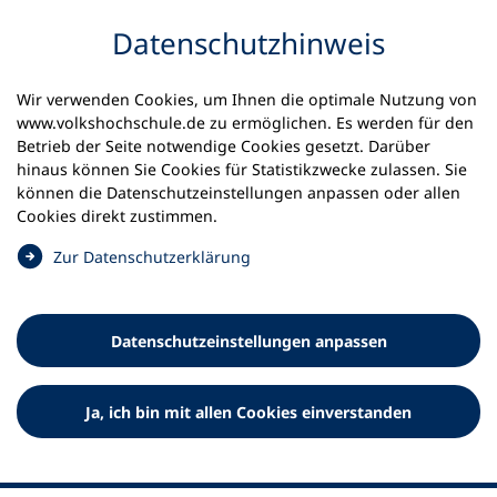
Inhalt anspringen
Datenschutz­hinweis
Wir verwenden Cookies, um Ihnen die optimale Nutzung von
www.volkshochschule.de zu ermöglichen. Es werden für den
Betrieb der Seite notwendige Cookies gesetzt. Darüber
hinaus können Sie Cookies für Statistikzwecke zulassen. Sie
Werkzeuge
können die Datenschutz­einstellungen anpassen oder allen
0
Merkliste
Cookies direkt zustimmen.
Deutscher Volkshochschul-Verband (DVV) e.V.
Fußzeile
(
Zur Datenschutz­erklärung
Ö
Standort Bonn
f
Königswinterer Straße 552 b
f
53227 Bonn
Datenschutz­einstellungen anpassen
n
Standort Berlin
e
Luisenstraße 45
t
Ja, ich bin mit allen Cookies einverstanden
10117 Berlin
i
n
e
i