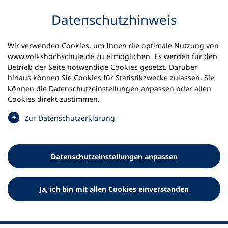
Inhalt anspringen
Datenschutz­hinweis
Wir verwenden Cookies, um Ihnen die optimale Nutzung von
www.volkshochschule.de zu ermöglichen. Es werden für den
Betrieb der Seite notwendige Cookies gesetzt. Darüber
hinaus können Sie Cookies für Statistikzwecke zulassen. Sie
Werkzeuge
können die Datenschutz­einstellungen anpassen oder allen
0
Merkliste
Cookies direkt zustimmen.
Deutscher Volkshochschul-Verband (DVV) e.V.
Fußzeile
(
Zur Datenschutz­erklärung
Ö
Standort Bonn
f
Königswinterer Straße 552 b
f
53227 Bonn
Datenschutz­einstellungen anpassen
n
Standort Berlin
e
Luisenstraße 45
t
Ja, ich bin mit allen Cookies einverstanden
10117 Berlin
i
n
e
i