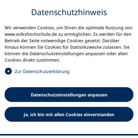
Inhalt anspringen
Datenschutz­hinweis
Wir verwenden Cookies, um Ihnen die optimale Nutzung von
www.volkshochschule.de zu ermöglichen. Es werden für den
Betrieb der Seite notwendige Cookies gesetzt. Darüber
hinaus können Sie Cookies für Statistikzwecke zulassen. Sie
Werkzeuge
können die Datenschutz­einstellungen anpassen oder allen
0
Merkliste
Cookies direkt zustimmen.
Deutscher Volkshochschul-Verband (DVV) e.V.
Fußzeile
(
Zur Datenschutz­erklärung
Ö
Standort Bonn
f
Königswinterer Straße 552 b
f
53227 Bonn
Datenschutz­einstellungen anpassen
n
Standort Berlin
e
Luisenstraße 45
t
Ja, ich bin mit allen Cookies einverstanden
10117 Berlin
i
n
e
i