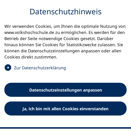
Inhalt anspringen
Datenschutz­hinweis
Wir verwenden Cookies, um Ihnen die optimale Nutzung von
www.volkshochschule.de zu ermöglichen. Es werden für den
Betrieb der Seite notwendige Cookies gesetzt. Darüber
hinaus können Sie Cookies für Statistikzwecke zulassen. Sie
Werkzeuge
können die Datenschutz­einstellungen anpassen oder allen
0
Merkliste
Cookies direkt zustimmen.
Deutscher Volkshochschul-Verband (DVV) e.V.
Fußzeile
(
Zur Datenschutz­erklärung
Ö
Standort Bonn
f
Königswinterer Straße 552 b
f
53227 Bonn
Datenschutz­einstellungen anpassen
n
Standort Berlin
e
Luisenstraße 45
t
Ja, ich bin mit allen Cookies einverstanden
10117 Berlin
i
n
e
i