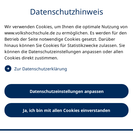
Inhalt anspringen
Datenschutz­hinweis
Wir verwenden Cookies, um Ihnen die optimale Nutzung von
www.volkshochschule.de zu ermöglichen. Es werden für den
Betrieb der Seite notwendige Cookies gesetzt. Darüber
hinaus können Sie Cookies für Statistikzwecke zulassen. Sie
Werkzeuge
können die Datenschutz­einstellungen anpassen oder allen
0
Merkliste
Cookies direkt zustimmen.
Deutscher Volkshochschul-Verband (DVV) e.V.
Fußzeile
(
Zur Datenschutz­erklärung
Ö
Standort Bonn
f
Königswinterer Straße 552 b
f
53227 Bonn
Datenschutz­einstellungen anpassen
n
Standort Berlin
e
Luisenstraße 45
t
Ja, ich bin mit allen Cookies einverstanden
10117 Berlin
i
n
e
i