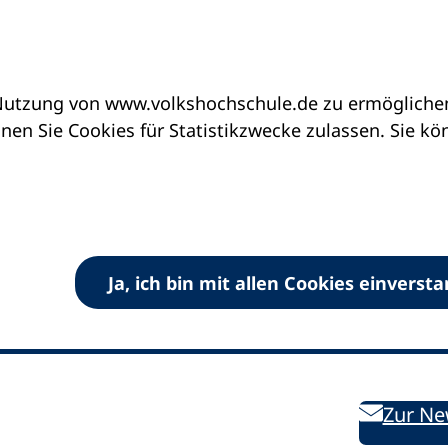
utzung von www.volkshochschule.de zu ermöglichen.
en Sie Cookies für Statistikzwecke zulassen. Sie k
Ja, ich bin mit allen Cookies einverst
V) e.V.
Kontakt
Bleiben 
E-Mail:
info
dvv-vhs
de
Weiterbild
des DVV
Ansprechpersonen
Zur Ne