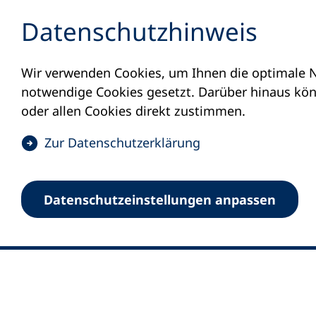
Inhalt anspringen
Datenschutz­hinweis
Wir verwenden Cookies, um Ihnen die optimale N
notwendige Cookies gesetzt. Darüber hinaus könn
oder allen Cookies direkt zustimmen.
(
Zur Datenschutz­erklärung
Ö
0
Merkliste
f
Datenschutz­einstellungen anpassen
Deutscher Volkshochschul-Verband (DV
f
Fußzeile
n
E-Mail-Adresse
Standort Bonn
e
Königswinterer Straße 552 b
t
53227 Bonn
i
n
Standort Berlin
e