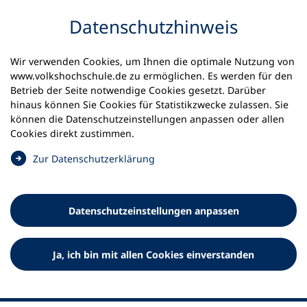
Inhalt anspringen
Datenschutz­hinweis
Wir verwenden Cookies, um Ihnen die optimale Nutzung von
www.volkshochschule.de zu ermöglichen. Es werden für den
Betrieb der Seite notwendige Cookies gesetzt. Darüber
hinaus können Sie Cookies für Statistikzwecke zulassen. Sie
Werkzeuge
können die Datenschutz­einstellungen anpassen oder allen
0
Merkliste
Cookies direkt zustimmen.
Deutscher Volkshochschul-Verband (DVV) e.V.
Fußzeile
(
Zur Datenschutz­erklärung
Ö
Standort Bonn
f
Königswinterer Straße 552 b
f
53227 Bonn
Datenschutz­einstellungen anpassen
n
Standort Berlin
e
Luisenstraße 45
t
Ja, ich bin mit allen Cookies einverstanden
10117 Berlin
i
n
e
i