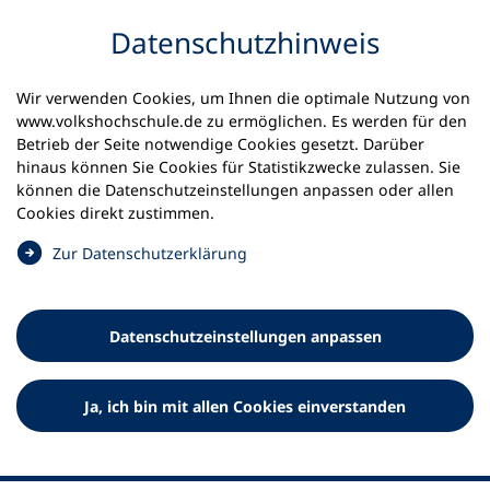
Inhalt anspringen
Datenschutz­hinweis
Wir verwenden Cookies, um Ihnen die optimale Nutzung von
www.volkshochschule.de zu ermöglichen. Es werden für den
Betrieb der Seite notwendige Cookies gesetzt. Darüber
hinaus können Sie Cookies für Statistikzwecke zulassen. Sie
Werkzeuge
können die Datenschutz­einstellungen anpassen oder allen
0
Merkliste
Cookies direkt zustimmen.
Deutscher Volkshochschul-Verband (DVV) e.V.
Fußzeile
(
Zur Datenschutz­erklärung
Ö
Standort Bonn
f
Königswinterer Straße 552 b
f
53227 Bonn
Datenschutz­einstellungen anpassen
n
Standort Berlin
e
Luisenstraße 45
t
Ja, ich bin mit allen Cookies einverstanden
10117 Berlin
i
n
e
i