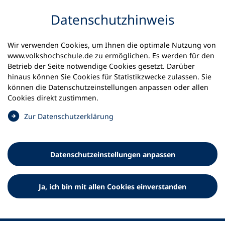
Inhalt anspringen
Datenschutz­hinweis
Wir verwenden Cookies, um Ihnen die optimale Nutzung von
www.volkshochschule.de zu ermöglichen. Es werden für den
Betrieb der Seite notwendige Cookies gesetzt. Darüber
hinaus können Sie Cookies für Statistikzwecke zulassen. Sie
Werkzeuge
können die Datenschutz­einstellungen anpassen oder allen
0
Merkliste
Cookies direkt zustimmen.
Deutscher Volkshochschul-Verband (DVV) e.V.
Fußzeile
(
Zur Datenschutz­erklärung
Ö
Standort Bonn
f
Königswinterer Straße 552 b
f
53227 Bonn
Datenschutz­einstellungen anpassen
n
Standort Berlin
e
Luisenstraße 45
t
Ja, ich bin mit allen Cookies einverstanden
10117 Berlin
i
n
e
i