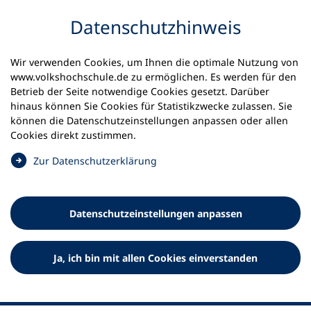
Inhalt anspringen
Datenschutz­hinweis
Wir verwenden Cookies, um Ihnen die optimale Nutzung von
www.volkshochschule.de zu ermöglichen. Es werden für den
Betrieb der Seite notwendige Cookies gesetzt. Darüber
hinaus können Sie Cookies für Statistikzwecke zulassen. Sie
Werkzeuge
können die Datenschutz­einstellungen anpassen oder allen
0
Merkliste
Cookies direkt zustimmen.
Deutscher Volkshochschul-Verband (DVV) e.V.
Fußzeile
(
Zur Datenschutz­erklärung
Ö
Standort Bonn
f
Königswinterer Straße 552 b
f
53227 Bonn
Datenschutz­einstellungen anpassen
n
Standort Berlin
e
Luisenstraße 45
t
Ja, ich bin mit allen Cookies einverstanden
10117 Berlin
i
n
e
i