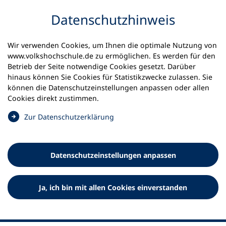
Inhalt anspringen
Datenschutz­hinweis
Wir verwenden Cookies, um Ihnen die optimale Nutzung von
www.volkshochschule.de zu ermöglichen. Es werden für den
Betrieb der Seite notwendige Cookies gesetzt. Darüber
hinaus können Sie Cookies für Statistikzwecke zulassen. Sie
Werkzeuge
können die Datenschutz­einstellungen anpassen oder allen
0
Merkliste
Cookies direkt zustimmen.
Deutscher Volkshochschul-Verband (DVV) e.V.
Fußzeile
(
Zur Datenschutz­erklärung
Ö
Standort Bonn
f
Königswinterer Straße 552 b
f
53227 Bonn
Datenschutz­einstellungen anpassen
n
Standort Berlin
e
Luisenstraße 45
t
Ja, ich bin mit allen Cookies einverstanden
10117 Berlin
i
n
e
i