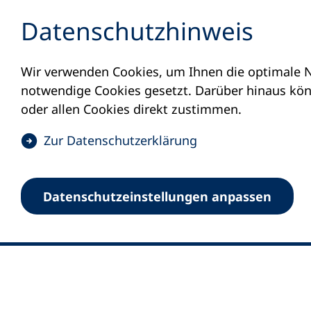
Inhalt anspringen
Datenschutz­hinweis
Wir verwenden Cookies, um Ihnen die optimale N
notwendige Cookies gesetzt. Darüber hinaus könn
oder allen Cookies direkt zustimmen.
(
Zur Datenschutz­erklärung
Ö
0
Merkliste
f
Datenschutz­einstellungen anpassen
Deutscher Volkshochschul-Verband (DV
f
Fußzeile
n
E-Mail-Adresse
Standort Bonn
e
Königswinterer Straße 552 b
t
53227 Bonn
i
n
Standort Berlin
e