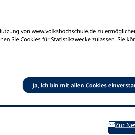
utzung von www.volkshochschule.de zu ermöglichen.
en Sie Cookies für Statistikzwecke zulassen. Sie k
Ja, ich bin mit allen Cookies einverst
V) e.V.
Kontakt
Bleiben 
E-Mail:
info
dvv-vhs
de
Weiterbild
des DVV
Ansprechpersonen
Zur Ne