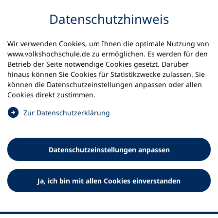
Inhalt anspringen
Datenschutz­hinweis
Wir verwenden Cookies, um Ihnen die optimale Nutzung von
www.volkshochschule.de zu ermöglichen. Es werden für den
Betrieb der Seite notwendige Cookies gesetzt. Darüber
hinaus können Sie Cookies für Statistikzwecke zulassen. Sie
Werkzeuge
können die Datenschutz­einstellungen anpassen oder allen
0
Merkliste
Cookies direkt zustimmen.
Deutscher Volkshochschul-Verband (DVV) e.V.
Fußzeile
(
Zur Datenschutz­erklärung
Ö
Standort Bonn
f
Königswinterer Straße 552 b
f
53227 Bonn
Datenschutz­einstellungen anpassen
n
Standort Berlin
e
Luisenstraße 45
t
Ja, ich bin mit allen Cookies einverstanden
10117 Berlin
i
n
e
i