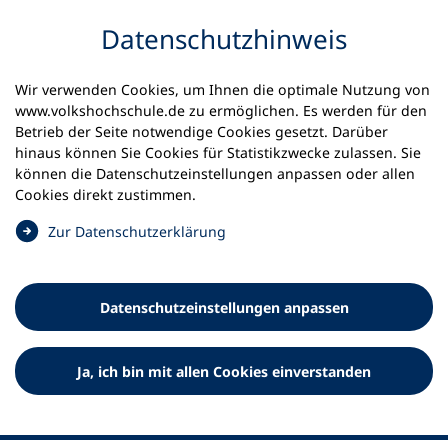
Inhalt anspringen
Datenschutz­hinweis
Wir verwenden Cookies, um Ihnen die optimale Nutzung von
www.volkshochschule.de zu ermöglichen. Es werden für den
Betrieb der Seite notwendige Cookies gesetzt. Darüber
hinaus können Sie Cookies für Statistikzwecke zulassen. Sie
Werkzeuge
können die Datenschutz­einstellungen anpassen oder allen
0
Merkliste
Cookies direkt zustimmen.
Deutscher Volkshochschul-Verband (DVV) e.V.
Fußzeile
(
Zur Datenschutz­erklärung
Ö
Standort Bonn
f
Königswinterer Straße 552 b
f
53227 Bonn
Datenschutz­einstellungen anpassen
n
Standort Berlin
e
Luisenstraße 45
t
Ja, ich bin mit allen Cookies einverstanden
10117 Berlin
i
n
e
i