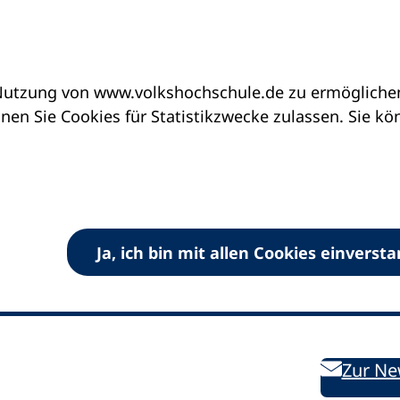
utzung von www.volkshochschule.de zu ermöglichen.
en Sie Cookies für Statistikzwecke zulassen. Sie k
Ja, ich bin mit allen Cookies einverst
V) e.V.
Kontakt
Bleiben 
E-Mail:
info
dvv-vhs
de
Weiterbild
des DVV
Ansprechpersonen
Zur Ne