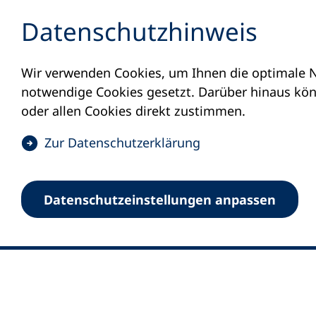
Inhalt anspringen
Datenschutz­hinweis
Wir verwenden Cookies, um Ihnen die optimale N
notwendige Cookies gesetzt. Darüber hinaus könn
oder allen Cookies direkt zustimmen.
(
Zur Datenschutz­erklärung
Ö
0
Merkliste
f
Datenschutz­einstellungen anpassen
Deutscher Volkshochschul-Verband (DV
f
Fußzeile
n
E-Mail-Adresse
Standort Bonn
e
Königswinterer Straße 552 b
t
53227 Bonn
i
n
Standort Berlin
e