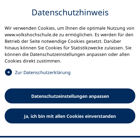
Inhalt anspringen
Datenschutz­hinweis
Wir verwenden Cookies, um Ihnen die optimale Nutzung von
www.volkshochschule.de zu ermöglichen. Es werden für den
Betrieb der Seite notwendige Cookies gesetzt. Darüber
hinaus können Sie Cookies für Statistikzwecke zulassen. Sie
Werkzeuge
können die Datenschutz­einstellungen anpassen oder allen
0
Merkliste
Cookies direkt zustimmen.
Deutscher Volkshochschul-Verband (DVV) e.V.
Fußzeile
(
Zur Datenschutz­erklärung
Ö
Standort Bonn
f
Königswinterer Straße 552 b
f
53227 Bonn
Datenschutz­einstellungen anpassen
n
Standort Berlin
e
Luisenstraße 45
t
Ja, ich bin mit allen Cookies einverstanden
10117 Berlin
i
n
e
i