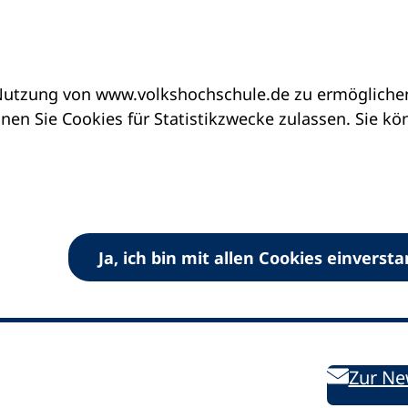
utzung von www.volkshochschule.de zu ermöglichen.
en Sie Cookies für Statistikzwecke zulassen. Sie k
Ja, ich bin mit allen Cookies einverst
V) e.V.
Kontakt
Bleiben 
E-Mail:
info
dvv-vhs
de
Weiterbild
des DVV
Ansprechpersonen
Zur Ne