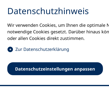
Inhalt anspringen
Datenschutz­hinweis
Wir verwenden Cookies, um Ihnen die optimale N
notwendige Cookies gesetzt. Darüber hinaus könn
oder allen Cookies direkt zustimmen.
(
Zur Datenschutz­erklärung
Ö
0
Merkliste
f
Datenschutz­einstellungen anpassen
Deutscher Volkshochschul-Verband (DV
f
Fußzeile
n
E-Mail-Adresse
Standort Bonn
e
Königswinterer Straße 552 b
t
53227 Bonn
i
n
Standort Berlin
e