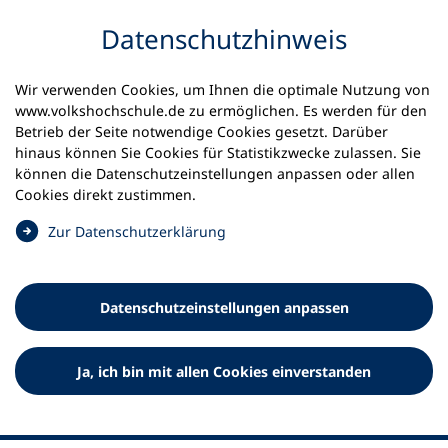
Inhalt anspringen
Datenschutz­hinweis
Wir verwenden Cookies, um Ihnen die optimale Nutzung von
www.volkshochschule.de zu ermöglichen. Es werden für den
Betrieb der Seite notwendige Cookies gesetzt. Darüber
hinaus können Sie Cookies für Statistikzwecke zulassen. Sie
Werkzeuge
können die Datenschutz­einstellungen anpassen oder allen
0
Merkliste
Cookies direkt zustimmen.
Deutscher Volkshochschul-Verband (DVV) e.V.
Fußzeile
(
Zur Datenschutz­erklärung
Ö
Standort Bonn
f
Königswinterer Straße 552 b
f
53227 Bonn
Datenschutz­einstellungen anpassen
n
Standort Berlin
e
Luisenstraße 45
t
Ja, ich bin mit allen Cookies einverstanden
10117 Berlin
i
n
e
i