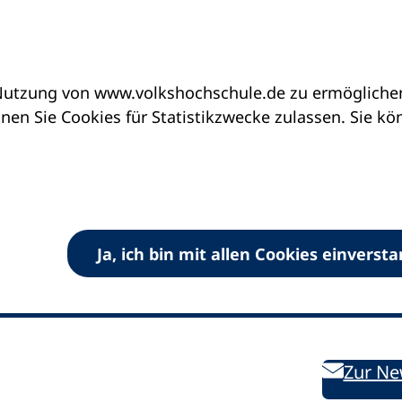
utzung von www.volkshochschule.de zu ermöglichen.
en Sie Cookies für Statistikzwecke zulassen. Sie k
Ja, ich bin mit allen Cookies einverst
V) e.V.
Kontakt
Bleiben 
E-Mail:
info
dvv-vhs
de
Weiterbild
des DVV
Ansprechpersonen
Zur Ne