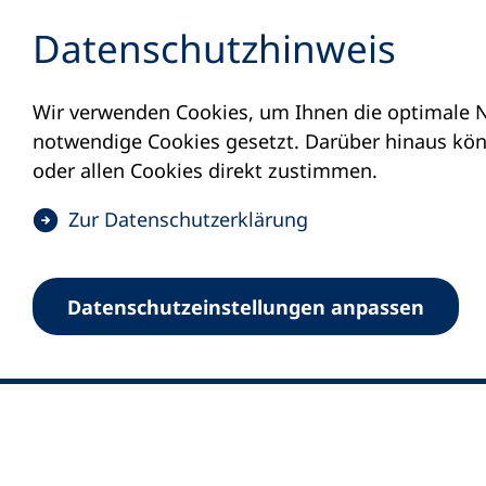
Inhalt anspringen
Datenschutz­hinweis
Wir verwenden Cookies, um Ihnen die optimale N
notwendige Cookies gesetzt. Darüber hinaus könn
oder allen Cookies direkt zustimmen.
(
Zur Datenschutz­erklärung
Ö
0
Merkliste
f
Datenschutz­einstellungen anpassen
Deutscher Volkshochschul-Verband (DV
f
Fußzeile
n
E-Mail-Adresse
Standort Bonn
e
Königswinterer Straße 552 b
t
53227 Bonn
i
n
Standort Berlin
e