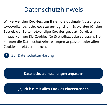
Inhalt anspringen
Datenschutz­hinweis
Wir verwenden Cookies, um Ihnen die optimale Nutzung von
www.volkshochschule.de zu ermöglichen. Es werden für den
Betrieb der Seite notwendige Cookies gesetzt. Darüber
hinaus können Sie Cookies für Statistikzwecke zulassen. Sie
Werkzeuge
können die Datenschutz­einstellungen anpassen oder allen
0
Merkliste
Cookies direkt zustimmen.
Deutscher Volkshochschul-Verband (DVV) e.V.
Fußzeile
(
Zur Datenschutz­erklärung
Ö
Standort Bonn
f
Königswinterer Straße 552 b
f
53227 Bonn
Datenschutz­einstellungen anpassen
n
Standort Berlin
e
Luisenstraße 45
t
Ja, ich bin mit allen Cookies einverstanden
10117 Berlin
i
n
e
i