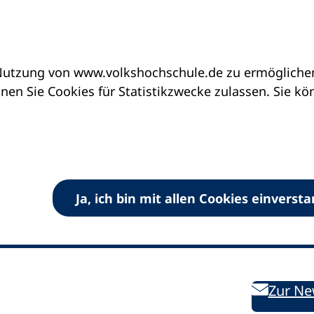
utzung von www.volkshochschule.de zu ermöglichen.
en Sie Cookies für Statistikzwecke zulassen. Sie k
Ja, ich bin mit allen Cookies einverst
V) e.V.
Kontakt
Bleiben 
E-Mail:
info
dvv-vhs
de
Weiterbild
des DVV
Ansprechpersonen
Zur Ne