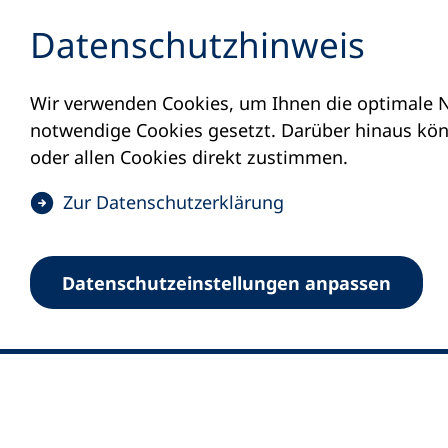
Inhalt anspringen
Datenschutz­hinweis
Wir verwenden Cookies, um Ihnen die optimale N
notwendige Cookies gesetzt. Darüber hinaus könn
oder allen Cookies direkt zustimmen.
(
Zur Datenschutz­erklärung
Ö
0
Merkliste
f
Datenschutz­einstellungen anpassen
Deutscher Volkshochschul-Verband (DV
f
Fußzeile
n
E-Mail-Adresse
Standort Bonn
e
Königswinterer Straße 552 b
t
53227 Bonn
i
n
Standort Berlin
e