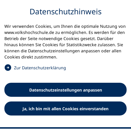
Inhalt anspringen
Datenschutz­hinweis
Wir verwenden Cookies, um Ihnen die optimale Nutzung von
www.volkshochschule.de zu ermöglichen. Es werden für den
Betrieb der Seite notwendige Cookies gesetzt. Darüber
hinaus können Sie Cookies für Statistikzwecke zulassen. Sie
Werkzeuge
können die Datenschutz­einstellungen anpassen oder allen
0
Merkliste
Cookies direkt zustimmen.
Deutscher Volkshochschul-Verband (DVV) e.V.
Fußzeile
(
Zur Datenschutz­erklärung
Ö
Standort Bonn
f
Königswinterer Straße 552 b
f
53227 Bonn
Datenschutz­einstellungen anpassen
n
Standort Berlin
e
Luisenstraße 45
t
Ja, ich bin mit allen Cookies einverstanden
10117 Berlin
i
n
e
i