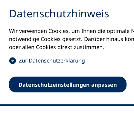
Inhalt anspringen
Datenschutz­hinweis
Wir verwenden Cookies, um Ihnen die optimale N
notwendige Cookies gesetzt. Darüber hinaus könn
oder allen Cookies direkt zustimmen.
(
Zur Datenschutz­erklärung
Ö
0
Merkliste
f
Datenschutz­einstellungen anpassen
Deutscher Volkshochschul-Verband (DV
f
Fußzeile
n
E-Mail-Adresse
Standort Bonn
e
Königswinterer Straße 552 b
t
53227 Bonn
i
n
Standort Berlin
e