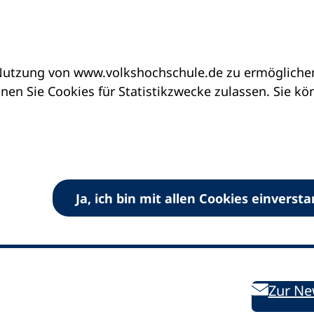
utzung von www.volkshochschule.de zu ermöglichen.
en Sie Cookies für Statistikzwecke zulassen. Sie k
Ja, ich bin mit allen Cookies einverst
V) e.V.
Kontakt
Bleiben 
E-Mail:
info
dvv-vhs
de
Weiterbild
des DVV
Ansprechpersonen
Zur Ne