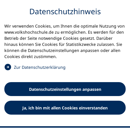
Inhalt anspringen
Datenschutz­hinweis
Wir verwenden Cookies, um Ihnen die optimale Nutzung von
www.volkshochschule.de zu ermöglichen. Es werden für den
Betrieb der Seite notwendige Cookies gesetzt. Darüber
hinaus können Sie Cookies für Statistikzwecke zulassen. Sie
Werkzeuge
können die Datenschutz­einstellungen anpassen oder allen
0
Merkliste
Cookies direkt zustimmen.
Deutscher Volkshochschul-Verband (DVV) e.V.
Fußzeile
(
Zur Datenschutz­erklärung
Ö
Standort Bonn
f
Königswinterer Straße 552 b
f
53227 Bonn
Datenschutz­einstellungen anpassen
n
Standort Berlin
e
Luisenstraße 45
t
Ja, ich bin mit allen Cookies einverstanden
10117 Berlin
i
n
e
i