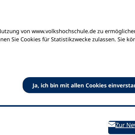
utzung von www.volkshochschule.de zu ermöglichen.
en Sie Cookies für Statistikzwecke zulassen. Sie k
Ja, ich bin mit allen Cookies einverst
V) e.V.
Kontakt
Bleiben 
E-Mail:
info
dvv-vhs
de
Weiterbild
des DVV
Ansprechpersonen
Zur Ne