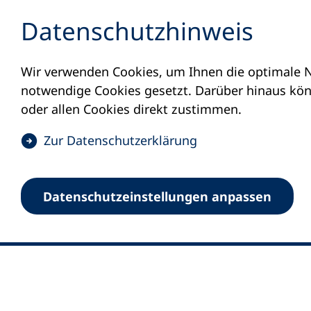
Inhalt anspringen
Datenschutz­hinweis
Wir verwenden Cookies, um Ihnen die optimale N
notwendige Cookies gesetzt. Darüber hinaus könn
oder allen Cookies direkt zustimmen.
(
Zur Datenschutz­erklärung
Ö
0
Merkliste
f
Datenschutz­einstellungen anpassen
Deutscher Volkshochschul-Verband (DV
f
Fußzeile
n
E-Mail-Adresse
Standort Bonn
e
Königswinterer Straße 552 b
t
53227 Bonn
i
n
Standort Berlin
e