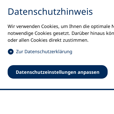
Inhalt anspringen
Datenschutz­hinweis
Wir verwenden Cookies, um Ihnen die optimale N
notwendige Cookies gesetzt. Darüber hinaus könn
oder allen Cookies direkt zustimmen.
(
Zur Datenschutz­erklärung
Ö
0
Merkliste
f
Datenschutz­einstellungen anpassen
Deutscher Volkshochschul-Verband (DV
f
Fußzeile
n
E-Mail-Adresse
Standort Bonn
e
Königswinterer Straße 552 b
t
53227 Bonn
i
n
Standort Berlin
e