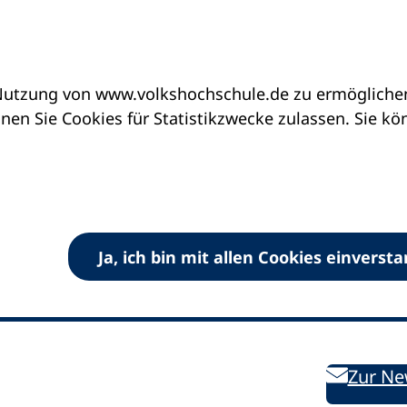
utzung von www.volkshochschule.de zu ermöglichen.
en Sie Cookies für Statistikzwecke zulassen. Sie k
Ja, ich bin mit allen Cookies einverst
V) e.V.
Kontakt
Bleiben 
E-Mail:
info
dvv-vhs
de
Weiterbild
des DVV
Ansprechpersonen
Zur Ne