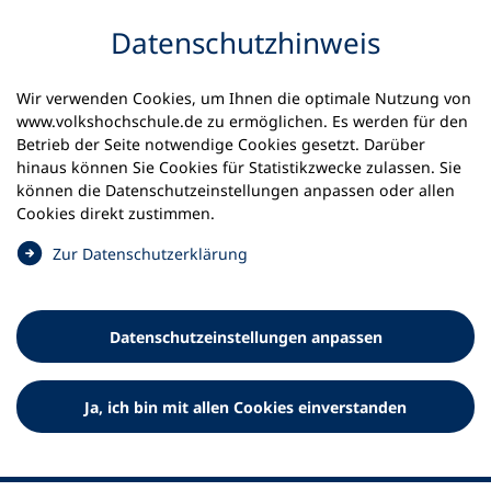
Inhalt anspringen
Datenschutz­hinweis
Wir verwenden Cookies, um Ihnen die optimale Nutzung von
www.volkshochschule.de zu ermöglichen. Es werden für den
Betrieb der Seite notwendige Cookies gesetzt. Darüber
hinaus können Sie Cookies für Statistikzwecke zulassen. Sie
Werkzeuge
können die Datenschutz­einstellungen anpassen oder allen
0
Merkliste
Cookies direkt zustimmen.
Deutscher Volkshochschul-Verband (DVV) e.V.
Fußzeile
(
Zur Datenschutz­erklärung
Ö
Standort Bonn
f
Königswinterer Straße 552 b
f
53227 Bonn
Datenschutz­einstellungen anpassen
n
Standort Berlin
e
Luisenstraße 45
t
Ja, ich bin mit allen Cookies einverstanden
10117 Berlin
i
n
e
i