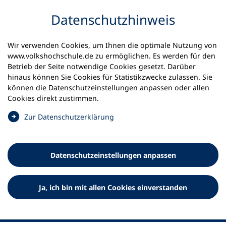
Inhalt anspringen
Datenschutz­hinweis
Wir verwenden Cookies, um Ihnen die optimale Nutzung von
www.volkshochschule.de zu ermöglichen. Es werden für den
Betrieb der Seite notwendige Cookies gesetzt. Darüber
hinaus können Sie Cookies für Statistikzwecke zulassen. Sie
Werkzeuge
können die Datenschutz­einstellungen anpassen oder allen
0
Merkliste
Cookies direkt zustimmen.
Deutscher Volkshochschul-Verband (DVV) e.V.
Fußzeile
(
Zur Datenschutz­erklärung
Ö
Standort Bonn
f
Königswinterer Straße 552 b
f
53227 Bonn
Datenschutz­einstellungen anpassen
n
Standort Berlin
e
Luisenstraße 45
t
Ja, ich bin mit allen Cookies einverstanden
10117 Berlin
i
n
e
i