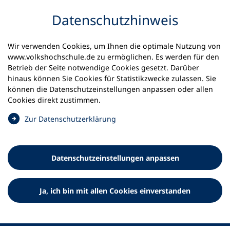
Inhalt anspringen
Datenschutz­hinweis
Wir verwenden Cookies, um Ihnen die optimale Nutzung von
www.volkshochschule.de zu ermöglichen. Es werden für den
Betrieb der Seite notwendige Cookies gesetzt. Darüber
hinaus können Sie Cookies für Statistikzwecke zulassen. Sie
Werkzeuge
können die Datenschutz­einstellungen anpassen oder allen
0
Merkliste
Cookies direkt zustimmen.
Deutscher Volkshochschul-Verband (DVV) e.V.
Fußzeile
(
Zur Datenschutz­erklärung
Ö
Standort Bonn
f
Königswinterer Straße 552 b
f
53227 Bonn
Datenschutz­einstellungen anpassen
n
Standort Berlin
e
Luisenstraße 45
t
Ja, ich bin mit allen Cookies einverstanden
10117 Berlin
i
n
e
i