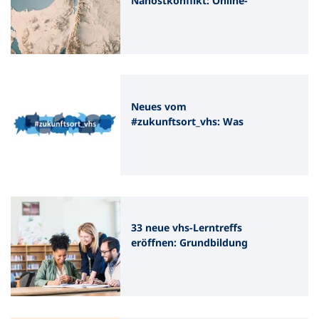
Nahostkonflikt: Online-
Veranstaltung mit Prof.
Meron Mendel am 5.
Dezember
Neues vom
#zukunftsort_vhs: Was
Identität ausmacht
33 neue vhs-Lerntreffs
eröffnen: Grundbildung
für Erwachsene