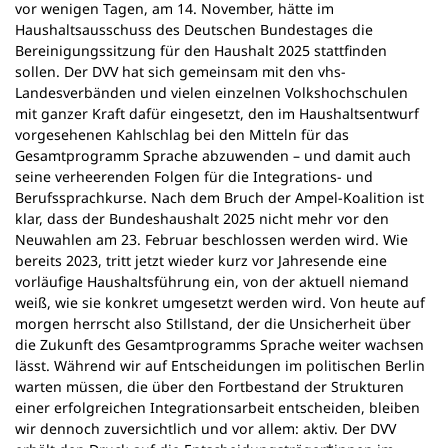
vor wenigen Tagen, am 14. November, hätte im
n
Haushaltsausschuss des Deutschen Bundestages die
e
Bereinigungssitzung für den Haushalt 2025 stattfinden
m
sollen. Der DVV hat sich gemeinsam mit den vhs-
n
Landesverbänden und vielen einzelnen Volkshochschulen
e
mit ganzer Kraft dafür eingesetzt, den im Haushaltsentwurf
u
vorgesehenen Kahlschlag bei den Mitteln für das
e
Gesamtprogramm Sprache abzuwenden – und damit auch
n
seine verheerenden Folgen für die Integrations- und
T
Berufssprachkurse. Nach dem Bruch der Ampel-Koalition ist
a
klar, dass der Bundeshaushalt 2025 nicht mehr vor den
b
Neuwahlen am 23. Februar beschlossen werden wird. Wie
)
bereits 2023, tritt jetzt wieder kurz vor Jahresende eine
vorläufige Haushaltsführung ein, von der aktuell niemand
weiß, wie sie konkret umgesetzt werden wird. Von heute auf
morgen herrscht also Stillstand, der die Unsicherheit über
die Zukunft des Gesamtprogramms Sprache weiter wachsen
lässt. Während wir auf Entscheidungen im politischen Berlin
warten müssen, die über den Fortbestand der Strukturen
einer erfolgreichen Integrationsarbeit entscheiden, bleiben
wir dennoch zuversichtlich und vor allem: aktiv. Der DVV