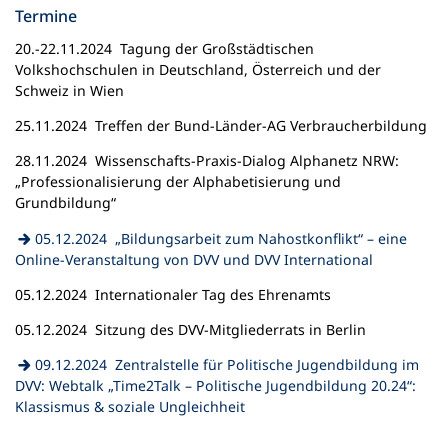
Termine
20.-22.11.2024 Tagung der Großstädtischen
Volkshochschulen in Deutschland, Österreich und der
Schweiz in Wien
25.11.2024 Treffen der Bund-Länder-AG Verbraucherbildung
28.11.2024 Wissenschafts-Praxis-Dialog Alphanetz NRW:
„Professionalisierung der Alphabetisierung und
Grundbildung“
05.12.2024 „Bildungsarbeit zum Nahostkonflikt“ – eine
(Öffnet
Online-Veranstaltung von DVV und DVV International
in
05.12.2024 Internationaler Tag des Ehrenamts
einem
neuen
05.12.2024 Sitzung des DVV-Mitgliederrats in Berlin
Tab)
09.12.2024 Zentralstelle für Politische Jugendbildung im
DVV: Webtalk „Time2Talk – Politische Jugendbildung 20.24“:
(Öffnet
Klassismus & soziale Ungleichheit
in