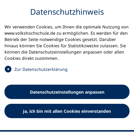
Inhalt anspringen
Datenschutz­hinweis
Startseite
Aktuelles
Newsletter
Wir verwenden Cookies, um Ihnen die optimale Nutzung von
Newsletter "Weiterbildung aktuell" | Anmeldung
www.volkshochschule.de zu ermöglichen. Es werden für den
Ausgabe 11 / 2024
Betrieb der Seite notwendige Cookies gesetzt. Darüber
hinaus können Sie Cookies für Statistikzwecke zulassen. Sie
Weiterbildung aktuell |
können die Datenschutz­einstellungen anpassen oder allen
Cookies direkt zustimmen.
Ausgabe 11 / 2024
(
Zur Datenschutz­erklärung
Ö
Der bildungspolitische Newsletter des Deutschen
f
Volkshochschul-Verbandes
f
Datenschutz­einstellungen anpassen
n
e
t
Ja, ich bin mit allen Cookies einverstanden
i
n
e
Liebe Leser*innen,
i