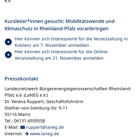
e.V.
Kursleiter*innen gesucht: Mobilitätswende und
Klimaschutz in Rheinland-Pfalz voranbringen
Hier können sich Interessierte für die Veranstaltung in
(
Koblenz am 7. November anmelden
Ö
Hier können sich Interessierte für die Online-
f
(
Veranstaltung am 21. November anmelden
f
Ö
n
f
e
f
Pressekontakt
t
n
Landesnetzwerk Bürgerenergiegenossenschaften Rheinland-
i
e
Pfalz e.V. (LaNEG e.V.)
n
t
Dr. Verena Ruppert, Geschäftsführerin
e
i
Diether-von-Isenburg-Str. 9-11
i
n
55116 Mainz
n
e
Tel.: 06131-6939558
e
i
E-Mail-Adresse
E-Mail:
ruppert
laneg
de
m
n
(Öffnet
Internet:
www.laneg.de
n
e