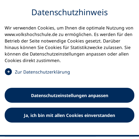
Inhalt anspringen
Datenschutz­hinweis
Startseite
Presse
Wir verwenden Cookies, um Ihnen die optimale Nutzung von
Mobilitätswende und Klimaschutz in Rheinland-Pfalz
www.volkshochschule.de zu ermöglichen. Es werden für den
voranbringen
Betrieb der Seite notwendige Cookies gesetzt. Darüber
hinaus können Sie Cookies für Statistikzwecke zulassen. Sie
können die Datenschutz­einstellungen anpassen oder allen
28.10.2020
Cookies direkt zustimmen.
Mobilitätswende und
(
Zur Datenschutz­erklärung
Klimaschutz in Rheinland-Pfalz
Ö
f
voranbringen
f
Datenschutz­einstellungen anpassen
n
Weiterbildungsinitiative will Lust auf klimafreundliche
e
Mobilität in Gemeinschaft machen.
t
Ja, ich bin mit allen Cookies einverstanden
i
n
e
i