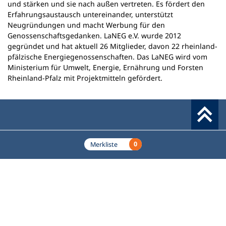
und stärken und sie nach außen vertreten. Es fördert den
Erfahrungsaustausch untereinander, unterstützt
Neugründungen und macht Werbung für den
Genossenschaftsgedanken. LaNEG e.V. wurde 2012
gegründet und hat aktuell 26 Mitglieder, davon 22 rheinland-
pfälzische Energiegenossenschaften. Das LaNEG wird vom
Ministerium für Umwelt, Energie, Ernährung und Forsten
Rheinland-Pfalz mit Projektmitteln gefördert.
Werkzeuge
0
Merkliste
Deutscher Volkshochschul-Verband (DVV) e.V.
Fußzeile
Standort Bonn
Königswinterer Straße 552 b
53227 Bonn
Standort Berlin