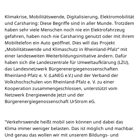
n
e
Klimakrise, Mobilitätswende, Digitalisierung, Elektromobilität
m
und Carsharing: Diese Begriffe sind in aller Munde. Trotzdem
n
haben sehr viele Menschen noch nie ein Elektrofahrzeug
e
gefahren, haben noch nie Carsharing genutzt oder mit ihrem
u
Mobiltelefon ein Auto geöffnet. Dies will das Projekt
e
„Mobilitätswende und Klimaschutz in Rheinland-Pfalz“ mit
n
einer landesweiten Weiterbildungsinitiative ändern. Dafür
T
haben sich die Landeszentrale für Umweltaufklärung (LZU),
a
das Landesnetzwerk Bürgerenergiegenossenschaften
b
Rheinland-Pfalz e. V. (LaNEG e.V.) und der Verband der
)
Volkshochschulen von Rheinland-Pfalz e. V. zu einer
Kooperation zusammengeschlossen, unterstützt vom
Netzwerk Energiewende Jetzt und der
Bürgerenergiegenossenschaft UrStrom eG.
"Verkehrswende heißt mobil sein können und dabei das
Klima immer weniger belasten. Das ist möglich und machbar.
Und genau das wollen wir mit unserem Bildungs- und