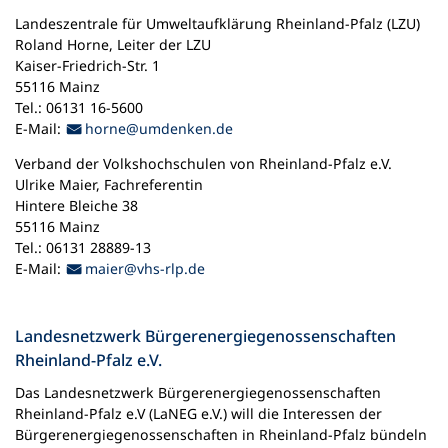
in
e
m
Landeszentrale für Umweltaufklärung Rheinland-Pfalz (LZU)
einem
u
n
Roland Horne, Leiter der LZU
neuen
e
e
Kaiser-Friedrich-Str. 1
Tab)
n
u
55116 Mainz
T
e
Tel.: 06131 16-5600
a
n
E-Mail-Adresse
E-Mail:
horne
umdenken
de
b
T
)
a
Verband der Volkshochschulen von Rheinland-Pfalz e.V.
b
Ulrike Maier, Fachreferentin
)
Hintere Bleiche 38
55116 Mainz
Tel.: 06131 28889-13
E-Mail-Adresse
E-Mail:
maier
vhs-rlp
de
Landesnetzwerk Bürgerenergiegenossenschaften
Rheinland-Pfalz e.V.
Das Landesnetzwerk Bürgerenergiegenossenschaften
Rheinland-Pfalz e.V (LaNEG e.V.) will die Interessen der
Bürgerenergiegenossenschaften in Rheinland-Pfalz bündeln