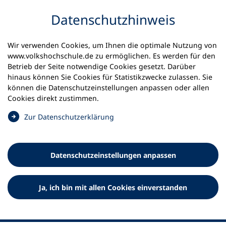
Inhalt anspringen
Datenschutz­hinweis
Startseite
Presse
Wir verwenden Cookies, um Ihnen die optimale Nutzung von
Bundesprogramm „Aufholen nach Corona“
www.volkshochschule.de zu ermöglichen. Es werden für den
Betrieb der Seite notwendige Cookies gesetzt. Darüber
27.10.2021
hinaus können Sie Cookies für Statistikzwecke zulassen. Sie
können die Datenschutz­einstellungen anpassen oder allen
Volkshochschulen beteiligen
Cookies direkt zustimmen.
sich am Bundesprogramm
(
Zur Datenschutz­erklärung
Ö
„Aufholen nach Corona“
f
f
„MedienkulturCAMPus“ stärkt digitale
Datenschutz­einstellungen anpassen
n
Medienkompetenz von Schüler*innen
e
t
Ja, ich bin mit allen Cookies einverstanden
i
n
e
i