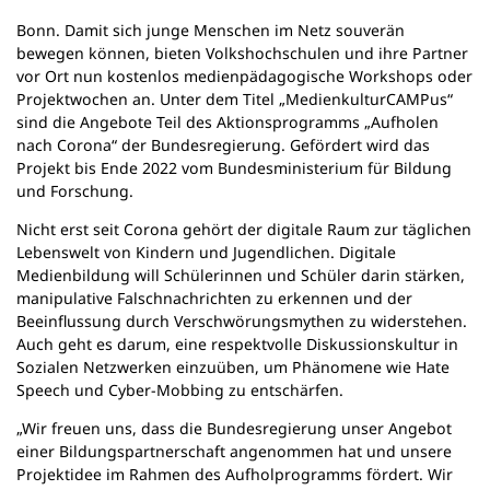
n
Bonn. Damit sich junge Menschen im Netz souverän
e
bewegen können, bieten Volkshochschulen und ihre Partner
m
vor Ort nun kostenlos medienpädagogische Workshops oder
n
Projektwochen an. Unter dem Titel „MedienkulturCAMPus“
e
sind die Angebote Teil des Aktionsprogramms „Aufholen
u
nach Corona“ der Bundesregierung. Gefördert wird das
e
Projekt bis Ende 2022 vom Bundesministerium für Bildung
n
und Forschung.
T
a
Nicht erst seit Corona gehört der digitale Raum zur täglichen
b
Lebenswelt von Kindern und Jugendlichen. Digitale
)
Medienbildung will Schülerinnen und Schüler darin stärken,
manipulative Falschnachrichten zu erkennen und der
Beeinflussung durch Verschwörungsmythen zu widerstehen.
Auch geht es darum, eine respektvolle Diskussionskultur in
Sozialen Netzwerken einzuüben, um Phänomene wie Hate
Speech und Cyber-Mobbing zu entschärfen.
„Wir freuen uns, dass die Bundesregierung unser Angebot
einer Bildungspartnerschaft angenommen hat und unsere
Projektidee im Rahmen des Aufholprogramms fördert. Wir