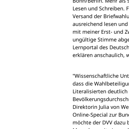
Bonn/Berlin. Mehr als
i
Lesen und Schreiben. 
n
Versand der Briefwahl
e
ausreichend lesen und 
m
mit meiner Erst- und 
n
ungültige Stimme abgeb
e
Lernportal des Deutsc
u
erklären anschaulich, 
e
n
"Wissenschaftliche Un
T
dass die Wahlbeteiligu
a
Literalisierten deutlich
b
Bevölkerungsdurchschn
)
Direktorin Julia von W
Online-Special zur Bu
möchte der DVV dazu b