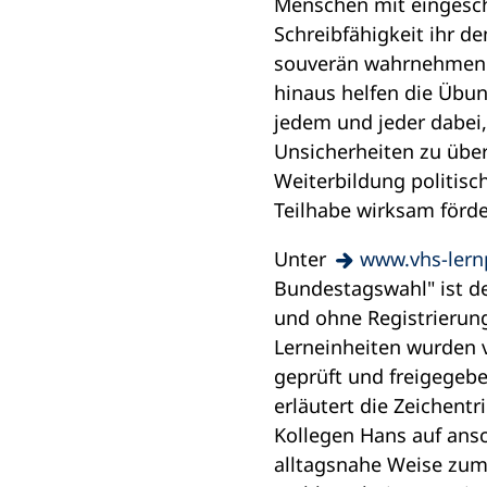
Menschen mit eingesch
Schreibfähigkeit ihr d
souverän wahrnehmen
hinaus helfen die Übu
jedem und jeder dabei,
Unsicherheiten zu übe
Weiterbildung politisc
Teilhabe wirksam förde
(Öffnet
Unter
www.vhs-lern
in
Bundestagswahl" ist de
einem
und ohne Registrierung
neuen
Lerneinheiten wurden 
Tab)
geprüft und freigegeben
erläutert die Zeichentr
Kollegen Hans auf ans
alltagsnahe Weise zum 