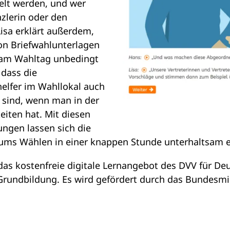
elt werden, und wer
nzlerin oder den
isa erklärt außerdem,
on Briefwahlunterlagen
 am Wahltag unbedingt
dass die
elfer im Wahllokal auch
h sind, wenn man in der
iten hat. Mit diesen
ngen lassen sich die
 ums Wählen in einer knappen Stunde unterhaltsam e
 das kostenfreie digitale Lernangebot des DVV für De
Grundbildung. Es wird gefördert durch das Bundesmi
.