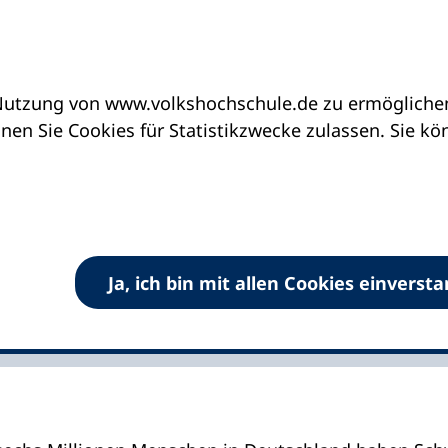
utzung von www.volkshochschule.de zu ermöglichen.
erklärt
en Sie Cookies für Statistikzwecke zulassen. Sie k
ahl leicht erklärt
hs-Lernportal unterstützt die Wahlbeteiligung
Ja, ich bin mit allen Cookies einverst