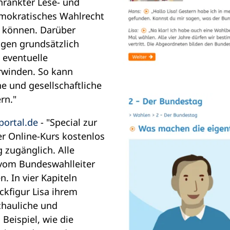
ränkter Lese- und
emokratisches Wahlrecht
 können. Darüber
ngen grundsätzlich
 eventuelle
rwinden. So kann
he und gesellschaftliche
rn."
portal.de
- "Special zur
r Online-Kurs kostenlos
 zugänglich. Alle
vom Bundeswahlleiter
. In vier Kapiteln
ickfigur Lisa ihrem
chauliche und
Beispiel, wie die