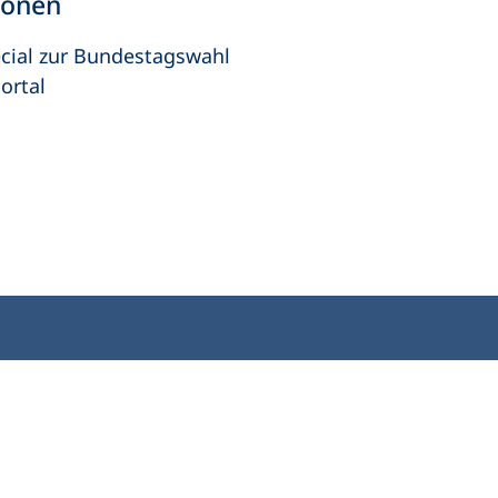
ionen
ecial zur Bundestagswahl
ortal
V) e.V.
Kontakt
Bleiben 
E-Mail:
info
dvv-vhs
de
Weiterbild
des DVV
Ansprechpersonen