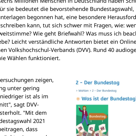
 sechs Millionen Menschen in Deutschland haben Sch
Für sie bedeutet die bevorstehende Bundestagswahl,
unterlagen begonnen hat, eine besondere Herausford
schreiben kann, tut sich schwer mit Fragen, wie: wen
Zweitstimme? Wie geht Briefwahl? Was muss ich beach
e? Leicht verständliche Antworten bietet ein Online
hen Volkshochschul-Verbands (DVV). Rund 40 audiog
wie Wählen funktioniert.
tersuchungen zeigen,
ng unter gering
 niedriger ist als im
itt", sagt DVV-
esterholt. "Mit dem
ndestagswahl 2021
eitragen, dass