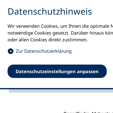
Inhalt anspringen
Datenschutz­hinweis
Wir verwenden Cookies, um Ihnen die optimale N
Startseite
Presse
Bundestagswahl leicht 
notwendige Cookies gesetzt. Darüber hinaus könn
17.08.2021
oder allen Cookies direkt zustimmen.
Bundestagsw
(
Zur Datenschutz­erklärung
Ö
f
Neuer Online-Kurs im v
Datenschutz­einstellungen anpassen
f
n
e
t
i
n
e