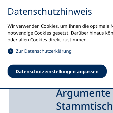
Inhalt anspringen
Datenschutz­hinweis
Wir verwenden Cookies, um Ihnen die optimale N
notwendige Cookies gesetzt. Darüber hinaus könn
oder allen Cookies direkt zustimmen.
(
Zur Datenschutz­erklärung
Ö
f
Datenschutz­einstellungen anpassen
f
Startseite
Materialien
Argumente gegen 
n
e
Argumente
t
i
Stammtisch
n
e