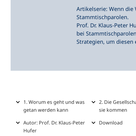
i
Artikelserie: Wenn di
n
Stammtischparolen.
e
Prof. Dr. Klaus-Peter H
m
bei Stammtischparole
n
Strategien, um diesen
e
u
e
n
T
a
b
Inhalt
1. Worum es geht und was
2. Die Gesellsch
)
getan werden kann
sie kommen
Autor: Prof. Dr. Klaus-Peter
Download
Hufer