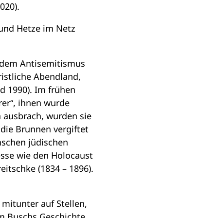
020).
und Hetze im Netz
mendem Antisemitismus
ristliche Abendland,
id 1990). Im frühen
rer“, ihnen wurde
pa ausbrach, wurden sie
 die Brunnen vergiftet
nschen jüdischen
esse wie den Holocaust
reitschke (1834 – 1896).
 mitunter auf Stellen,
lm Buschs Geschichte