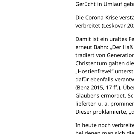
Gerücht in Umlauf gebra
Die Corona-Krise vers
verbreitet (Leskovar 20
Damit ist ein uraltes 
erneut Bahn: „Der Haß 
tradiert von Generatio
Christentum galten die
„Hostienfrevel“ unterst
dafür ebenfalls verant
(Benz 2015, 17 ff.). 
Glaubens ermordet. Sc
lieferten u. a. promine
Dieser proklamierte, „d
In heute noch verbreite
bei denen man sich die