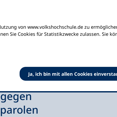
utzung von www.volkshochschule.de zu ermöglichen.
en Sie Cookies für Statistikzwecke zulassen. Sie k
Ja, ich bin mit allen Cookies einverst
Stammtischparolen
 gegen
parolen