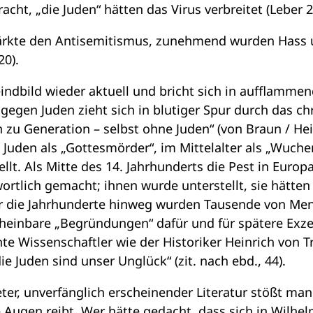
cht, „die Juden“ hätten das Virus verbreitet (Leber 2
tärkte den Antisemitismus, zunehmend wurden Hass 
20).
Feindbild wieder aktuell und bricht sich in aufflam
gegen Juden zieht sich in blutiger Spur durch das ch
n zu Generation – selbst ohne Juden“ (von Braun / He
 Juden als „Gottesmörder“, im Mittelalter als „Wuche
ellt. Als Mitte des 14. Jahrhunderts die Pest in Euro
wortlich gemacht; ihnen wurde unterstellt, sie hätten
Über die Jahrhunderte hinweg wurden Tausende von Me
heinbare „Begründungen“ dafür und für spätere Exz
nte Wissenschaftler wie der Historiker Heinrich von T
ie Juden sind unser Unglück“ (zit. nach ebd., 44).
ter, unverfänglich erscheinender Literatur stößt man
 Augen reibt. Wer hätte gedacht, dass sich in Wilhe