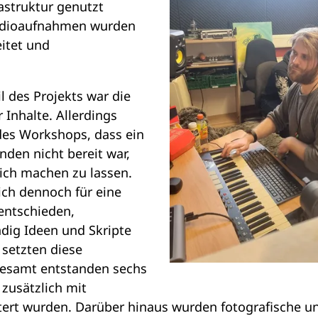
astruktur genutzt
udioaufnahmen wurden
eitet und
l des Projekts war die
 Inhalte. Allerdings
 des Workshops, dass ein
nden nicht bereit war,
ich machen zu lassen.
sich dennoch für eine
 entschieden,
dig Ideen und Skripte
 setzten diese
gesamt entstanden sechs
zusätzlich mit
tert wurden. Darüber hinaus wurden fotografische un