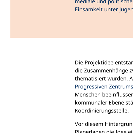
mediale und politisch
i
Einsamkeit unter Juge
n
e
m
n
e
u
Die Projektidee entst
e
die Zusammenhänge zwi
n
thematisiert wurden. 
T
(Öffnet
Progressiven Zentrums
a
in
Menschen beeinflussen
b
einem
kommunaler Ebene stär
)
neuen
Koordinierungsstelle.
Tab)
Vor diesem Hintergru
Planerladen die Idee e