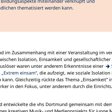
e Bildungsaspekte miteinander verknüpft und
ndlichen thematisiert werden kann.
and im Zusammenhang mit einer Veranstaltung im ver
schen Isolation, Einsamkeit und gesellschaftlicher 
Auslöser waren unter anderem Erkenntnisse einer
 „Extrem einsam“
, die aufzeigt, wie soziale Isolatio
 kann. Gleichzeitig rückte das Thema „Einsamkeit” 
ker in den Fokus, unter anderem durch die Einrichtu
nd entwickelte die vhs Dortmund gemeinsam mit dem
ines kreativen Musik- und Medienprojekts für junge M