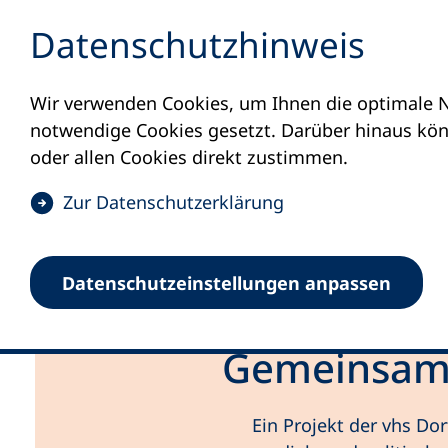
Inhalt anspringen
Datenschutz­hinweis
Wir verwenden Cookies, um Ihnen die optimale N
notwendige Cookies gesetzt. Darüber hinaus könn
oder allen Cookies direkt zustimmen.
(
Zur Datenschutz­erklärung
Ö
f
Datenschutz­einstellungen anpassen
f
Startseite
Unsere Projekte
Politische Ju
n
e
Gemeinsam 
t
i
n
Ein Projekt der vhs Do
e