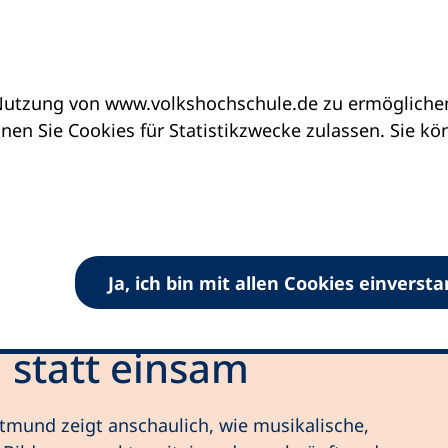
utzung von www.volkshochschule.de zu ermöglichen.
en Sie Cookies für Statistikzwecke zulassen. Sie k
Ja, ich bin mit allen Cookies einverst
gendbildung
Praxisbeispiele
Gemeinsam statt
statt einsam
rtmund zeigt anschaulich, wie musikalische,