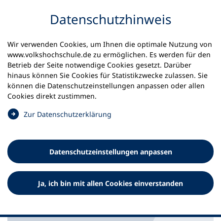
Inhalt anspringen
Datenschutz­hinweis
Wir verwenden Cookies, um Ihnen die optimale Nutzung von
www.volkshochschule.de zu ermöglichen. Es werden für den
Betrieb der Seite notwendige Cookies gesetzt. Darüber
Startseite
Service für Volkshochschulen
vhs.cloud
hinaus können Sie Cookies für Statistikzwecke zulassen. Sie
Netzwerkgruppe des Monats: Oktober
können die Datenschutz­einstellungen anpassen oder allen
Cookies direkt zustimmen.
Brücken bauen für Integration
(
Zur Datenschutz­erklärung
Ö
Die vhs.cloud ermöglicht seit ihrem Launch im Jahr
f
2018 digital gestütztes Lernen, Lehren, Arbeiten und
f
bundesweites Vernetzen in der Volkshochschulwelt. In
Datenschutz­einstellungen anpassen
n
unserer Serie "Netzwerkgruppe des Monats" stellen wir
e
Euch jeden Monat eine neue Gruppe vor. Im Oktober soll
t
es um die Gruppe "Treffpunkt Integration" gehen.
Ja, ich bin mit allen Cookies einverstanden
i
n
e
i