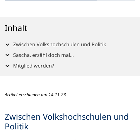
n
e
m
n
Inhalt
e
u
e
Zwischen Volkshochschulen und Politik
n
Sascha, erzähl doch mal...
T
a
Mitglied werden?
b
)
Artikel erschienen am 14.11.23
Zwischen Volkshochschulen und
Politik