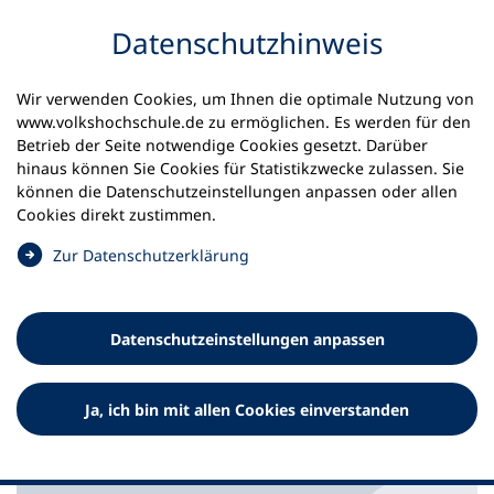
Inhalt anspringen
Datenschutz­hinweis
Wir verwenden Cookies, um Ihnen die optimale Nutzung von
www.volkshochschule.de zu ermöglichen. Es werden für den
Betrieb der Seite notwendige Cookies gesetzt. Darüber
Startseite
Service für Volkshochschulen
vhs.cloud
hinaus können Sie Cookies für Statistikzwecke zulassen. Sie
Netzwerkgruppe des Monats: Juli
können die Datenschutz­einstellungen anpassen oder allen
Cookies direkt zustimmen.
Klare Perspektiven im
(
Zur Datenschutz­erklärung
Treffpunkt Recht
Ö
f
Die vhs.cloud ermöglicht seit ihrem Launch im Jahr
f
Datenschutz­einstellungen anpassen
2018 digital gestütztes Lernen, Lehren, Arbeiten und
n
bundesweites Vernetzen in der Volkshochschulwelt. In
e
unserer Serie "Netzwerkgruppe des Monats" stellen wir
t
Ja, ich bin mit allen Cookies einverstanden
Euch jeden Monat eine neue Gruppe vor. Im Juli soll es
i
um die Gruppe "Treffpunkt Recht" gehen.
n
e
i