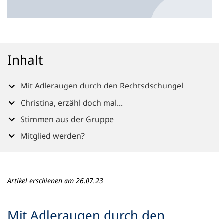
n
e
m
n
e
Inhalt
u
e
n
Mit Adleraugen durch den Rechtsdschungel
T
a
Christina, erzähl doch mal...
b
Stimmen aus der Gruppe
)
Mitglied werden?
Artikel erschienen am 26.07.23
Mit Adleraugen durch den