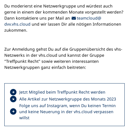
Du moderierst eine Netzwerkgruppe und würdest auch
gerne in einem der kommenden Monate vorgestellt werden?
E-Mail-Adresse
Dann kontaktiere uns per Mail an
teamcloud
dvv.vhs
cloud
und wir lassen Dir alle nötigen Informationen
zukommen.
Zur Anmeldung gehst Du auf die Gruppenübersicht des vhs-
Netzwerks in der vhs.cloud und kannst der Gruppe
"Treffpunkt Recht" sowie weiteren interessanten
Netzwerkgruppen ganz einfach beitreten:
(
Jetzt Mitglied beim Treffpunkt Recht werden
Ö
Alle Artikel zur Netzwerkgruppe des Monats 2023
f
Folge uns auf Instagram, wenn Du keinen Termin
f
und keine Neuerung in der vhs.cloud verpassen
n
(
willst
e
Ö
t